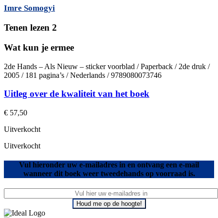
Imre Somogyi
Tenen lezen 2
Wat kun je ermee
2de Hands – Als Nieuw – sticker voorblad / Paperback / 2de druk /
2005 / 181 pagina’s / Nederlands / 9789080073746
Uitleg over de kwaliteit van het boek
€
57,50
Uitverkocht
Uitverkocht
Vul hieronder uw e-mailadres in en ontvang een e-mail
wanneer dit boek weer tweedehands op voorraad is.
Houd me op de hoogte!