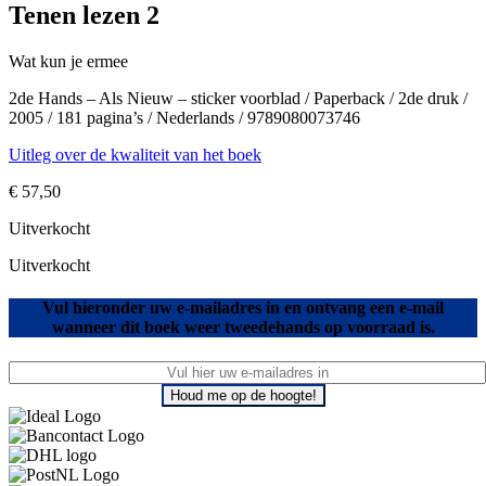
Tenen lezen 2
Wat kun je ermee
2de Hands – Als Nieuw – sticker voorblad / Paperback / 2de druk /
2005 / 181 pagina’s / Nederlands / 9789080073746
Uitleg over de kwaliteit van het boek
€
57,50
Uitverkocht
Uitverkocht
Vul hieronder uw e-mailadres in en ontvang een e-mail
wanneer dit boek weer tweedehands op voorraad is.
Houd me op de hoogte!