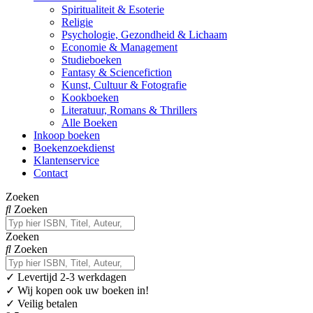
Spiritualiteit & Esoterie
Religie
Psychologie, Gezondheid & Lichaam
Economie & Management
Studieboeken
Fantasy & Sciencefiction
Kunst, Cultuur & Fotografie
Kookboeken
Literatuur, Romans & Thrillers
Alle Boeken
Inkoop boeken
Boekenzoekdienst
Klantenservice
Contact
Zoeken
Zoeken
Zoeken
Zoeken
✓
Levertijd 2-3 werkdagen
✓ Wij kopen ook uw boeken in!
✓ Veilig betalen