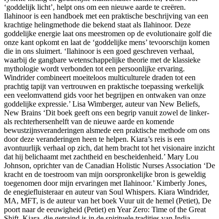
‘goddelijk licht’, helpt ons om een nieuwe aarde te creëren.
Ilahinoor is een handboek met een praktische beschrijving van een
krachtige helingmethode die bekend staat als Ilahinoor. Deze
goddelijke energie laat ons meestromen op de evolutionaire golf die
onze kant opkomt en laat de ‘goddelijke mens’ tevoorschijn komen
die in ons sluimert. ‘Ilahinoor is een goed geschreven verhaal,
waarbij de gangbare wetenschappelijke theorie met de klassieke
mythologie wordt verbonden tot een persoonlijke ervaring.
Windrider combineert moeiteloos multiculturele draden tot een
prachtig tapijt van vertrouwen en praktische toepassing werkelijk
een veelomvattend gids voor het begrijpen en ontwaken van onze
goddelijke expressie.’ Lisa Wimberger, auteur van New Beliefs,
New Brains ‘Dit boek geeft ons een begrip vanuit zowel de linker-
als rechterhersenhelft van de nieuwe aarde en komende
bewustzijnsveranderingen alsmede een praktische methode om ons
door deze veranderingen heen te helpen. Kiara’s reis is een
avontuurlijk verhaal op zich, dat hem bracht tot het visionaire inzicht
dat hij belichaamt met zachtheid en bescheidenheid.’ Mary Lou
Johnson, oprichter van de Canadian Holistic Nurses Association ‘De
kracht en de toestroom van mijn oorspronkelijke bron is geweldig
toegenomen door mijn ervaringen met Ilahinoor.’ Kimberly Jones,
de enegiefluisteraar en auteur van Soul Whispers. Kiara Windrider,
MA, MFT, is de auteur van het boek Vuur uit de hemel (Petiet), De
poort naar de eeuwigheid (Petiet) en Year Zero: Time of the Great
Shift. Kiara, die getraind is in de spirituele tradities van India,