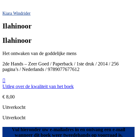
Kiara Windrider
Ilahinoor
Ilahinoor
Het ontwaken van de goddelijke mens
2de Hands – Zeer Goed / Paperback / 1ste druk / 2014 / 256
pagina’s / Nederlands / 9789077677612
Uitleg over de kwaliteit van het boek
€
8,00
Uitverkocht
Uitverkocht
Vul hieronder uw e-mailadres in en ontvang een e-mail
wanneer dit boek weer tweedehands op voorraad is.