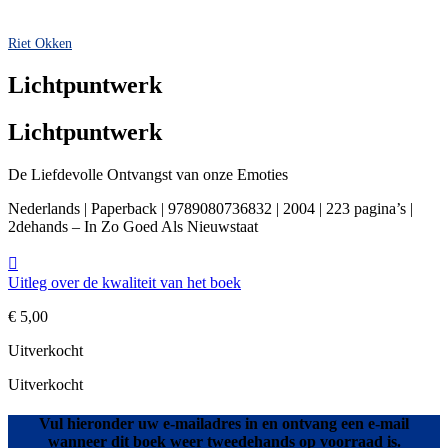
Riet Okken
Lichtpuntwerk
Lichtpuntwerk
De Liefdevolle Ontvangst van onze Emoties
Nederlands | Paperback | 9789080736832 | 2004 | 223 pagina’s |
2dehands – In Zo Goed Als Nieuwstaat
Uitleg over de kwaliteit van het boek
€
5,00
Uitverkocht
Uitverkocht
Vul hieronder uw e-mailadres in en ontvang een e-mail
wanneer dit boek weer tweedehands op voorraad is.