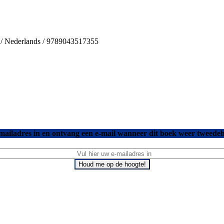
s / Nederlands / 9789043517355
mailadres in en ontvang een e-mail wanneer dit boek weer tweedeh
Houd me op de hoogte!