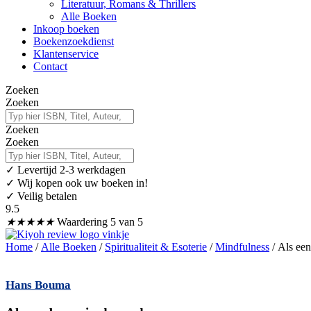
Literatuur, Romans & Thrillers
Alle Boeken
Inkoop boeken
Boekenzoekdienst
Klantenservice
Contact
Zoeken
Zoeken
Zoeken
Zoeken
✓
Levertijd 2-3 werkdagen
✓ Wij kopen ook uw boeken in!
✓ Veilig betalen
9.5
★
★
★
★
★
Waardering 5 van 5
Home
/
Alle Boeken
/
Spiritualiteit & Esoterie
/
Mindfulness
/ Als een
Hans Bouma