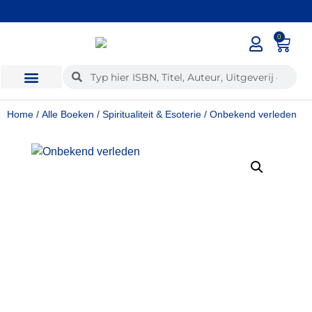
0
✓
Voor 12:00 besteld, dezelfde dag verzonden
Home
/
Alle Boeken
/
Spiritualiteit & Esoterie
/ Onbekend verleden