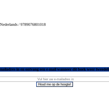
 / Nederlands / 9789076801018
mailadres in en ontvang een e-mail wanneer dit boek weer tweedeh
Houd me op de hoogte!