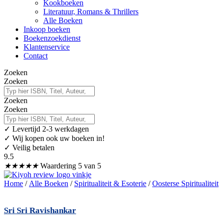
Kookboeken
Literatuur, Romans & Thrillers
Alle Boeken
Inkoop boeken
Boekenzoekdienst
Klantenservice
Contact
Zoeken
Zoeken
Zoeken
Zoeken
✓
Levertijd 2-3 werkdagen
✓ Wij kopen ook uw boeken in!
✓ Veilig betalen
9.5
★
★
★
★
★
Waardering 5 van 5
Home
/
Alle Boeken
/
Spiritualiteit & Esoterie
/
Oosterse Spiritualiteit
Sri Sri Ravishankar