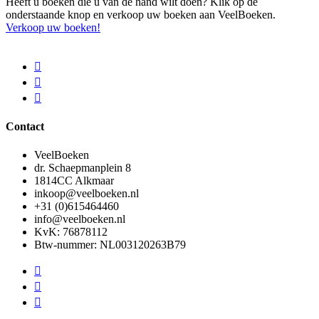
Heeft u boeken die u van de hand wilt doen? Klik op de
onderstaande knop en verkoop uw boeken aan VeelBoeken.
Verkoop uw boeken!
Contact
VeelBoeken
dr. Schaepmanplein 8
1814CC Alkmaar
inkoop@veelboeken.nl
+31 (0)615464460
info@veelboeken.nl
KvK: 76878112
Btw-nummer: NL003120263B79