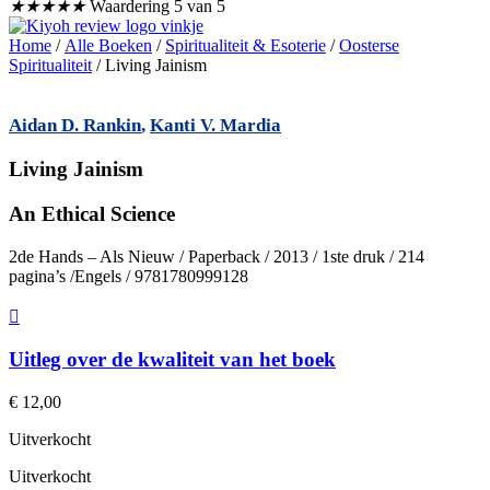
★
★
★
★
★
Waardering 5 van 5
Home
/
Alle Boeken
/
Spiritualiteit & Esoterie
/
Oosterse
Spiritualiteit
/ Living Jainism
Aidan D. Rankin
,
Kanti V. Mardia
Living Jainism
An Ethical Science
2de Hands – Als Nieuw / Paperback / 2013 / 1ste druk / 214
pagina’s /Engels / 9781780999128
Uitleg over de kwaliteit van het boek
€
12,00
Uitverkocht
Uitverkocht