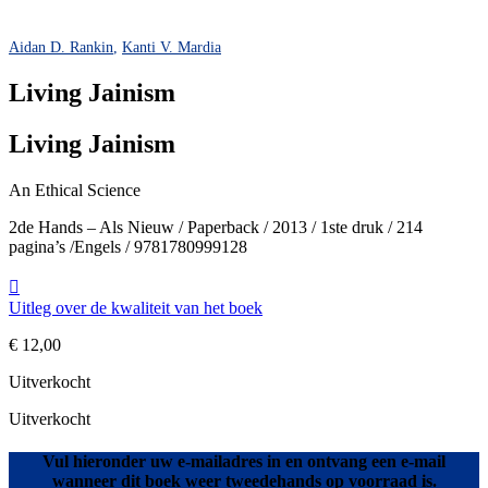
Aidan D. Rankin
,
Kanti V. Mardia
Living Jainism
Living Jainism
An Ethical Science
2de Hands – Als Nieuw / Paperback / 2013 / 1ste druk / 214
pagina’s /Engels / 9781780999128
Uitleg over de kwaliteit van het boek
€
12,00
Uitverkocht
Uitverkocht
Vul hieronder uw e-mailadres in en ontvang een e-mail
wanneer dit boek weer tweedehands op voorraad is.