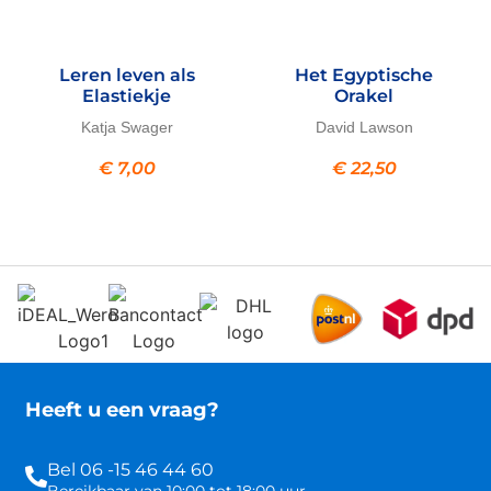
Leren leven als
Het Egyptische
Elastiekje
Orakel
Katja Swager
David Lawson
€
7,00
€
22,50
Heeft u een vraag?
Bel 06 -15 46 44 60