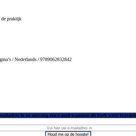
 de praktijk
agina’s / Nederlands / 9789062832842
mailadres in en ontvang een e-mail wanneer dit boek weer tweedeh
Houd me op de hoogte!