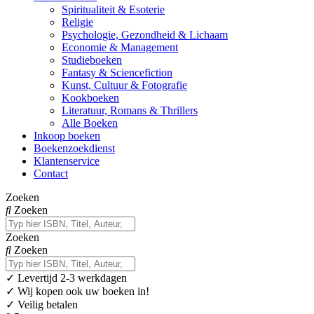
Spiritualiteit & Esoterie
Religie
Psychologie, Gezondheid & Lichaam
Economie & Management
Studieboeken
Fantasy & Sciencefiction
Kunst, Cultuur & Fotografie
Kookboeken
Literatuur, Romans & Thrillers
Alle Boeken
Inkoop boeken
Boekenzoekdienst
Klantenservice
Contact
Zoeken
Zoeken
Zoeken
Zoeken
✓
Levertijd 2-3 werkdagen
✓ Wij kopen ook uw boeken in!
✓ Veilig betalen