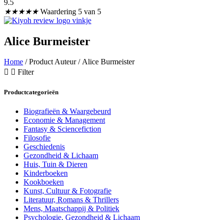
9.5
★
★
★
★
★
Waardering 5 van 5
Alice Burmeister
Home
/ Product Auteur / Alice Burmeister
Filter
Productcategorieën
Biografieën & Waargebeurd
Economie & Management
Fantasy & Sciencefiction
Filosofie
Geschiedenis
Gezondheid & Lichaam
Huis, Tuin & Dieren
Kinderboeken
Kookboeken
Kunst, Cultuur & Fotografie
Literatuur, Romans & Thrillers
Mens, Maatschappij & Politiek
Psychologie, Gezondheid & Lichaam