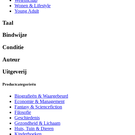
Wetenschap
Wonen & Lifestyle
Young Adult
Taal
Bindwijze
Conditie
Auteur
Uitgeverij
Productcategorieën
Biografieën & Waargebeurd
Economie & Management
Fantasy & Sciencefiction
Filosofie
Geschiedenis
Gezondheid & Lichaam
Huis, Tuin & Dieren
Kinderboeken