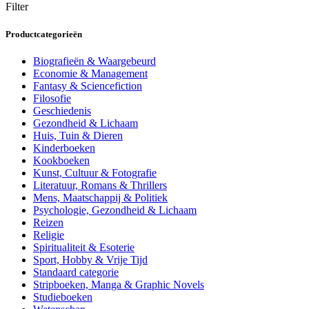
Filter
Productcategorieën
Biografieën & Waargebeurd
Economie & Management
Fantasy & Sciencefiction
Filosofie
Geschiedenis
Gezondheid & Lichaam
Huis, Tuin & Dieren
Kinderboeken
Kookboeken
Kunst, Cultuur & Fotografie
Literatuur, Romans & Thrillers
Mens, Maatschappij & Politiek
Psychologie, Gezondheid & Lichaam
Reizen
Religie
Spiritualiteit & Esoterie
Sport, Hobby & Vrije Tijd
Standaard categorie
Stripboeken, Manga & Graphic Novels
Studieboeken