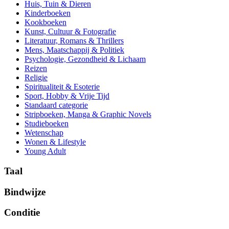
Huis, Tuin & Dieren
Kinderboeken
Kookboeken
Kunst, Cultuur & Fotografie
Literatuur, Romans & Thrillers
Mens, Maatschappij & Politiek
Psychologie, Gezondheid & Lichaam
Reizen
Religie
Spiritualiteit & Esoterie
Sport, Hobby & Vrije Tijd
Standaard categorie
Stripboeken, Manga & Graphic Novels
Studieboeken
Wetenschap
Wonen & Lifestyle
Young Adult
Taal
Bindwijze
Conditie