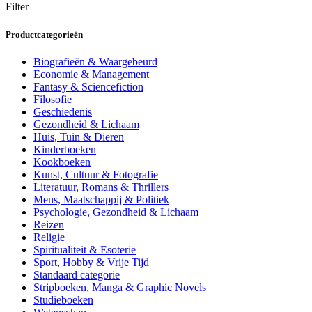
Filter
Productcategorieën
Biografieën & Waargebeurd
Economie & Management
Fantasy & Sciencefiction
Filosofie
Geschiedenis
Gezondheid & Lichaam
Huis, Tuin & Dieren
Kinderboeken
Kookboeken
Kunst, Cultuur & Fotografie
Literatuur, Romans & Thrillers
Mens, Maatschappij & Politiek
Psychologie, Gezondheid & Lichaam
Reizen
Religie
Spiritualiteit & Esoterie
Sport, Hobby & Vrije Tijd
Standaard categorie
Stripboeken, Manga & Graphic Novels
Studieboeken