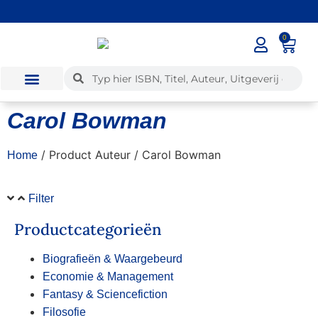
0
✓
Voor 12:00 besteld, dezelfde dag verzonden
Carol Bowman
/ Product Auteur / Carol Bowman
Home
Filter
Productcategorieën
Biografieën & Waargebeurd
Economie & Management
Fantasy & Sciencefiction
Filosofie