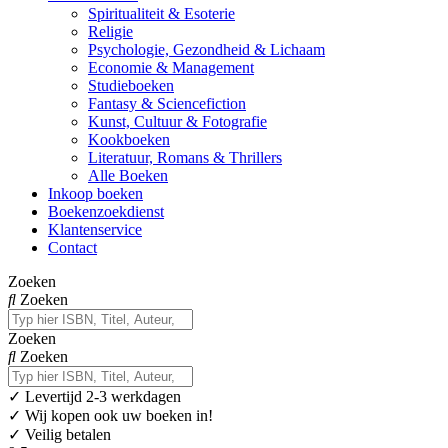
Spiritualiteit & Esoterie
Religie
Psychologie, Gezondheid & Lichaam
Economie & Management
Studieboeken
Fantasy & Sciencefiction
Kunst, Cultuur & Fotografie
Kookboeken
Literatuur, Romans & Thrillers
Alle Boeken
Inkoop boeken
Boekenzoekdienst
Klantenservice
Contact
Zoeken
Zoeken
Zoeken
Zoeken
✓
Levertijd 2-3 werkdagen
✓ Wij kopen ook uw boeken in!
✓ Veilig betalen