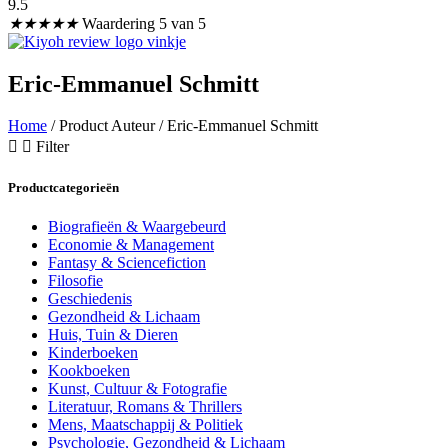
9.5
★
★
★
★
★
Waardering 5 van 5
Eric-Emmanuel Schmitt
Home
/ Product Auteur / Eric-Emmanuel Schmitt
Filter
Productcategorieën
Biografieën & Waargebeurd
Economie & Management
Fantasy & Sciencefiction
Filosofie
Geschiedenis
Gezondheid & Lichaam
Huis, Tuin & Dieren
Kinderboeken
Kookboeken
Kunst, Cultuur & Fotografie
Literatuur, Romans & Thrillers
Mens, Maatschappij & Politiek
Psychologie, Gezondheid & Lichaam