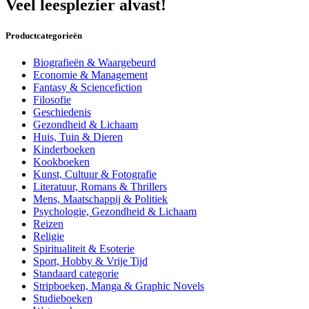
Veel leesplezier alvast!
Productcategorieën
Biografieën & Waargebeurd
Economie & Management
Fantasy & Sciencefiction
Filosofie
Geschiedenis
Gezondheid & Lichaam
Huis, Tuin & Dieren
Kinderboeken
Kookboeken
Kunst, Cultuur & Fotografie
Literatuur, Romans & Thrillers
Mens, Maatschappij & Politiek
Psychologie, Gezondheid & Lichaam
Reizen
Religie
Spiritualiteit & Esoterie
Sport, Hobby & Vrije Tijd
Standaard categorie
Stripboeken, Manga & Graphic Novels
Studieboeken