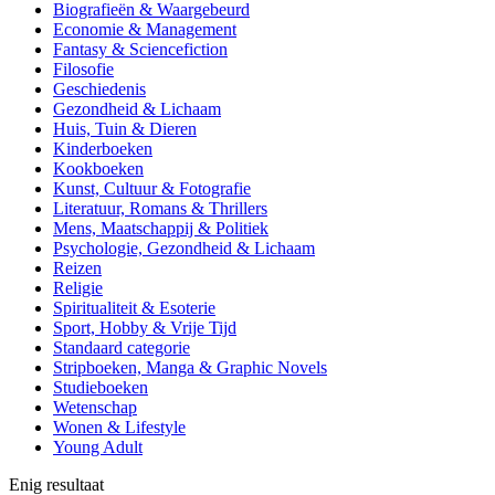
Biografieën & Waargebeurd
Economie & Management
Fantasy & Sciencefiction
Filosofie
Geschiedenis
Gezondheid & Lichaam
Huis, Tuin & Dieren
Kinderboeken
Kookboeken
Kunst, Cultuur & Fotografie
Literatuur, Romans & Thrillers
Mens, Maatschappij & Politiek
Psychologie, Gezondheid & Lichaam
Reizen
Religie
Spiritualiteit & Esoterie
Sport, Hobby & Vrije Tijd
Standaard categorie
Stripboeken, Manga & Graphic Novels
Studieboeken
Wetenschap
Wonen & Lifestyle
Young Adult
Enig resultaat