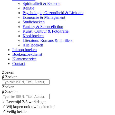
Spiritualiteit & Esoterie
Religie
Psychologie, Gezondheid & Lichaam
Economie & Management
Studieboeken
Fantasy & Sciencefiction
Kunst, Cultuur & Fotografie
Kookboeken
Literatuur, Romans & Thrillers
Alle Boeken
Inkoop boeken
Boekenzoekdienst
Klantenservice
Contact
Zoeken
Zoeken
Zoeken
Zoeken
✓
Levertijd 2-3 werkdagen
✓ Wij kopen ook uw boeken in!
✓ Veilig betalen