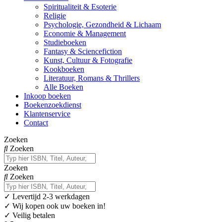
Spiritualiteit & Esoterie
Religie
Psychologie, Gezondheid & Lichaam
Economie & Management
Studieboeken
Fantasy & Sciencefiction
Kunst, Cultuur & Fotografie
Kookboeken
Literatuur, Romans & Thrillers
Alle Boeken
Inkoop boeken
Boekenzoekdienst
Klantenservice
Contact
Zoeken
Zoeken
Zoeken
Zoeken
✓
Levertijd 2-3 werkdagen
✓ Wij kopen ook uw boeken in!
✓ Veilig betalen