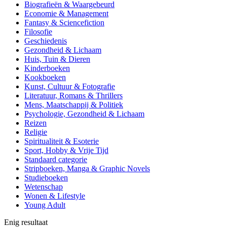
Biografieën & Waargebeurd
Economie & Management
Fantasy & Sciencefiction
Filosofie
Geschiedenis
Gezondheid & Lichaam
Huis, Tuin & Dieren
Kinderboeken
Kookboeken
Kunst, Cultuur & Fotografie
Literatuur, Romans & Thrillers
Mens, Maatschappij & Politiek
Psychologie, Gezondheid & Lichaam
Reizen
Religie
Spiritualiteit & Esoterie
Sport, Hobby & Vrije Tijd
Standaard categorie
Stripboeken, Manga & Graphic Novels
Studieboeken
Wetenschap
Wonen & Lifestyle
Young Adult
Enig resultaat