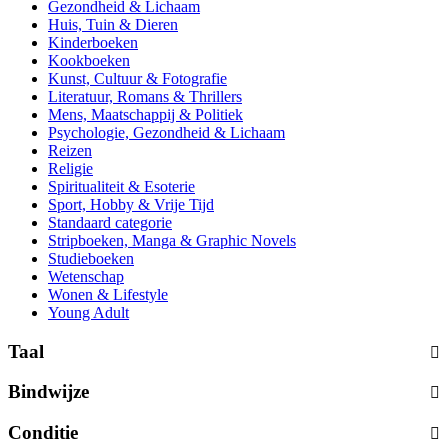
Gezondheid & Lichaam
Huis, Tuin & Dieren
Kinderboeken
Kookboeken
Kunst, Cultuur & Fotografie
Literatuur, Romans & Thrillers
Mens, Maatschappij & Politiek
Psychologie, Gezondheid & Lichaam
Reizen
Religie
Spiritualiteit & Esoterie
Sport, Hobby & Vrije Tijd
Standaard categorie
Stripboeken, Manga & Graphic Novels
Studieboeken
Wetenschap
Wonen & Lifestyle
Young Adult
Taal
Bindwijze
Conditie