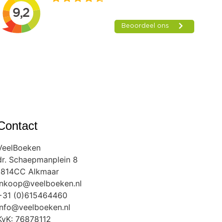
Contact
VeelBoeken
dr. Schaepmanplein 8
1814CC Alkmaar
inkoop@veelboeken.nl
+31 (0)615464460
info@veelboeken.nl
KvK: 76878112