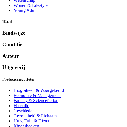
Wetenschap
Wonen & Lifestyle
Young Adult
Taal
Bindwijze
Conditie
Auteur
Uitgeverij
Productcategorieën
Biografieën & Waargebeurd
Economie & Management
Fantasy & Sciencefiction
Filosofie
Geschiedenis
Gezondheid & Lichaam
Huis, Tuin & Dieren
Kinderboeken