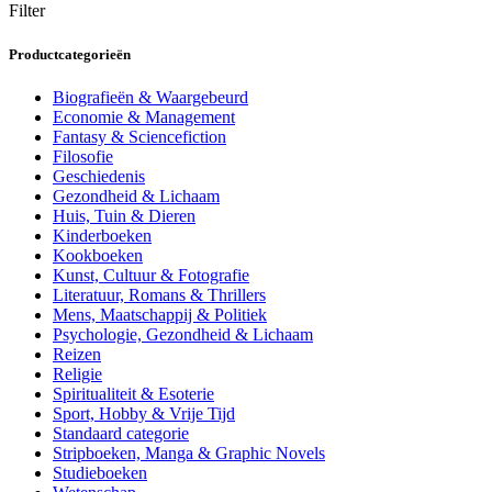
Filter
Productcategorieën
Biografieën & Waargebeurd
Economie & Management
Fantasy & Sciencefiction
Filosofie
Geschiedenis
Gezondheid & Lichaam
Huis, Tuin & Dieren
Kinderboeken
Kookboeken
Kunst, Cultuur & Fotografie
Literatuur, Romans & Thrillers
Mens, Maatschappij & Politiek
Psychologie, Gezondheid & Lichaam
Reizen
Religie
Spiritualiteit & Esoterie
Sport, Hobby & Vrije Tijd
Standaard categorie
Stripboeken, Manga & Graphic Novels
Studieboeken