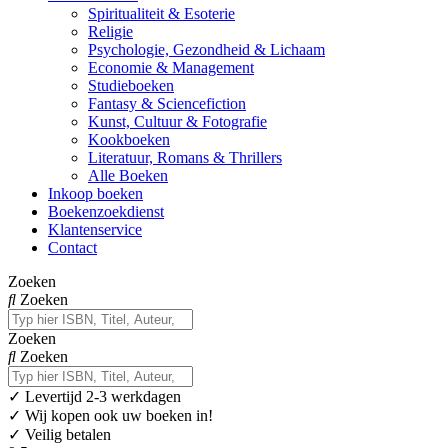
Spiritualiteit & Esoterie
Religie
Psychologie, Gezondheid & Lichaam
Economie & Management
Studieboeken
Fantasy & Sciencefiction
Kunst, Cultuur & Fotografie
Kookboeken
Literatuur, Romans & Thrillers
Alle Boeken
Inkoop boeken
Boekenzoekdienst
Klantenservice
Contact
Zoeken
Zoeken
Zoeken
Zoeken
✓
Levertijd 2-3 werkdagen
✓ Wij kopen ook uw boeken in!
✓ Veilig betalen