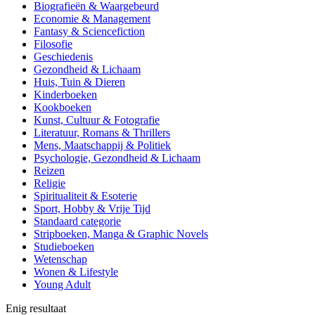
Biografieën & Waargebeurd
Economie & Management
Fantasy & Sciencefiction
Filosofie
Geschiedenis
Gezondheid & Lichaam
Huis, Tuin & Dieren
Kinderboeken
Kookboeken
Kunst, Cultuur & Fotografie
Literatuur, Romans & Thrillers
Mens, Maatschappij & Politiek
Psychologie, Gezondheid & Lichaam
Reizen
Religie
Spiritualiteit & Esoterie
Sport, Hobby & Vrije Tijd
Standaard categorie
Stripboeken, Manga & Graphic Novels
Studieboeken
Wetenschap
Wonen & Lifestyle
Young Adult
Enig resultaat