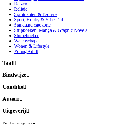
Reizen
Religie
Spiritualiteit & Esoterie
Sport, Hobby & Vrije Tijd
Standaard categorie
Stripboeken, Manga & Graphic Novels
Studieboeken
Wetenschap
Wonen & Lifestyle
Young Adult
Taal
Bindwijze
Conditie
Auteur
Uitgeverij
Productcategorieën