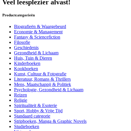
Veel leesplezier alvast!
Productcategorieën
Biografieën & Waargebeurd
Economie & Management
Fantasy & Sciencefiction
Filosofie
Geschiedenis
Gezondheid & Lichaam
Huis, Tuin & Dieren
Kinderboeken
Kookboeken
Kunst, Cultuur & Fotografie
Literatuur, Romans & Thrillers
Mens, Maatschappij & Politiek
Psychologie, Gezondheid & Lichaam
Reizen
Religie
Spiritualiteit & Esoterie
Sport, Hobby & Vrije Tijd
Standaard categorie
Stripboeken, Manga & Graphic Novels
Studieboeken