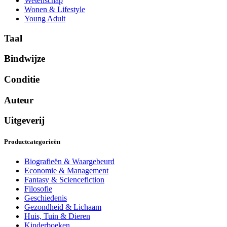
Wetenschap
Wonen & Lifestyle
Young Adult
Taal
Bindwijze
Conditie
Auteur
Uitgeverij
Productcategorieën
Biografieën & Waargebeurd
Economie & Management
Fantasy & Sciencefiction
Filosofie
Geschiedenis
Gezondheid & Lichaam
Huis, Tuin & Dieren
Kinderboeken