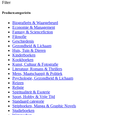
Filter
Productcategorieën
Biografieën & Waargebeurd
Economie & Management
Fantasy & Sciencefiction
Filosofie
Geschiedenis
Gezondheid & Lichaam
Huis, Tuin & Dieren
Kinderboeken
Kookboeken
Kunst, Cultuur & Fotografie
Literatuur, Romans & Thrillers
Mens, Maatschappij & Politiek
Psychologie, Gezondheid & Lichaam
Reizen
Religie
Spiritualiteit & Esoterie
Sport, Hobby & Vrije Tijd
Standaard categorie
Stripboeken, Manga & Graphic Novels
Studieboeken