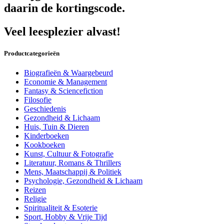
daarin de kortingscode.
Veel leesplezier alvast!
Productcategorieën
Biografieën & Waargebeurd
Economie & Management
Fantasy & Sciencefiction
Filosofie
Geschiedenis
Gezondheid & Lichaam
Huis, Tuin & Dieren
Kinderboeken
Kookboeken
Kunst, Cultuur & Fotografie
Literatuur, Romans & Thrillers
Mens, Maatschappij & Politiek
Psychologie, Gezondheid & Lichaam
Reizen
Religie
Spiritualiteit & Esoterie
Sport, Hobby & Vrije Tijd