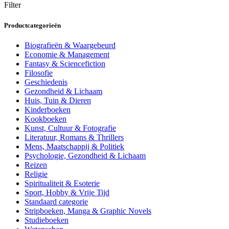
Filter
Productcategorieën
Biografieën & Waargebeurd
Economie & Management
Fantasy & Sciencefiction
Filosofie
Geschiedenis
Gezondheid & Lichaam
Huis, Tuin & Dieren
Kinderboeken
Kookboeken
Kunst, Cultuur & Fotografie
Literatuur, Romans & Thrillers
Mens, Maatschappij & Politiek
Psychologie, Gezondheid & Lichaam
Reizen
Religie
Spiritualiteit & Esoterie
Sport, Hobby & Vrije Tijd
Standaard categorie
Stripboeken, Manga & Graphic Novels
Studieboeken