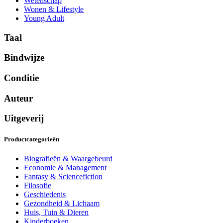
Wetenschap
Wonen & Lifestyle
Young Adult
Taal
Bindwijze
Conditie
Auteur
Uitgeverij
Productcategorieën
Biografieën & Waargebeurd
Economie & Management
Fantasy & Sciencefiction
Filosofie
Geschiedenis
Gezondheid & Lichaam
Huis, Tuin & Dieren
Kinderboeken