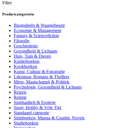
Filter
Productcategorieën
Biografieën & Waargebeurd
Economie & Management
Fantasy & Sciencefiction
Filosofie
Geschiedenis
Gezondheid & Lichaam
Huis, Tuin & Dieren
Kinderboeken
Kookboeken
Kunst, Cultuur & Fotografie
Literatuur, Romans & Thrillers
Mens, Maatschappij & Politiek
Psychologie, Gezondheid & Lichaam
Reizen
Religie
Spiritualiteit & Esoterie
Sport, Hobby & Vrije Tijd
Standaard categorie
Stripboeken, Manga & Graphic Novels
Studieboeken