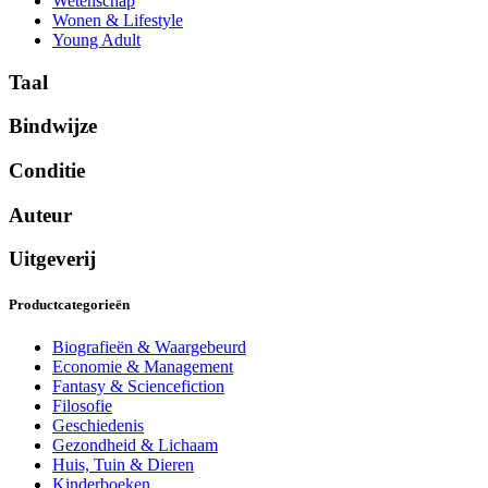
Wetenschap
Wonen & Lifestyle
Young Adult
Taal
Bindwijze
Conditie
Auteur
Uitgeverij
Productcategorieën
Biografieën & Waargebeurd
Economie & Management
Fantasy & Sciencefiction
Filosofie
Geschiedenis
Gezondheid & Lichaam
Huis, Tuin & Dieren
Kinderboeken