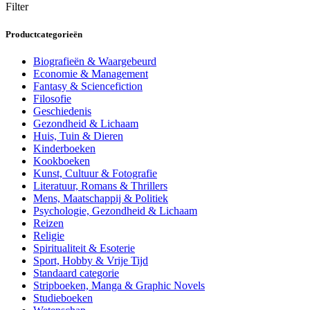
Filter
Productcategorieën
Biografieën & Waargebeurd
Economie & Management
Fantasy & Sciencefiction
Filosofie
Geschiedenis
Gezondheid & Lichaam
Huis, Tuin & Dieren
Kinderboeken
Kookboeken
Kunst, Cultuur & Fotografie
Literatuur, Romans & Thrillers
Mens, Maatschappij & Politiek
Psychologie, Gezondheid & Lichaam
Reizen
Religie
Spiritualiteit & Esoterie
Sport, Hobby & Vrije Tijd
Standaard categorie
Stripboeken, Manga & Graphic Novels
Studieboeken