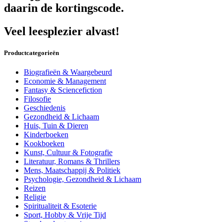
daarin de kortingscode.
Veel leesplezier alvast!
Productcategorieën
Biografieën & Waargebeurd
Economie & Management
Fantasy & Sciencefiction
Filosofie
Geschiedenis
Gezondheid & Lichaam
Huis, Tuin & Dieren
Kinderboeken
Kookboeken
Kunst, Cultuur & Fotografie
Literatuur, Romans & Thrillers
Mens, Maatschappij & Politiek
Psychologie, Gezondheid & Lichaam
Reizen
Religie
Spiritualiteit & Esoterie
Sport, Hobby & Vrije Tijd