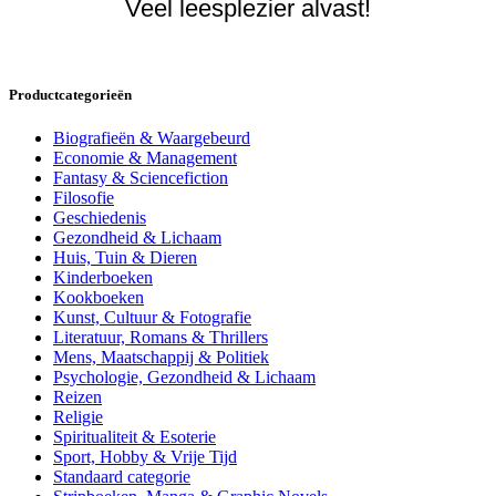
Veel leesplezier alvast!
Productcategorieën
Biografieën & Waargebeurd
Economie & Management
Fantasy & Sciencefiction
Filosofie
Geschiedenis
Gezondheid & Lichaam
Huis, Tuin & Dieren
Kinderboeken
Kookboeken
Kunst, Cultuur & Fotografie
Literatuur, Romans & Thrillers
Mens, Maatschappij & Politiek
Psychologie, Gezondheid & Lichaam
Reizen
Religie
Spiritualiteit & Esoterie
Sport, Hobby & Vrije Tijd
Standaard categorie