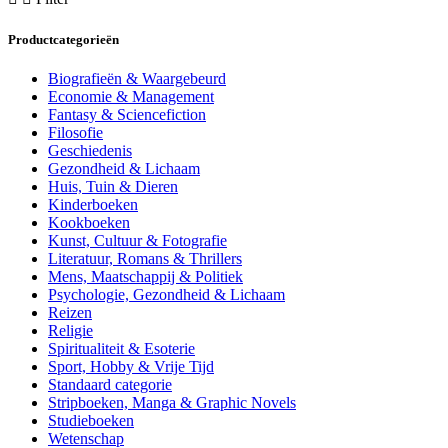
Productcategorieën
Biografieën & Waargebeurd
Economie & Management
Fantasy & Sciencefiction
Filosofie
Geschiedenis
Gezondheid & Lichaam
Huis, Tuin & Dieren
Kinderboeken
Kookboeken
Kunst, Cultuur & Fotografie
Literatuur, Romans & Thrillers
Mens, Maatschappij & Politiek
Psychologie, Gezondheid & Lichaam
Reizen
Religie
Spiritualiteit & Esoterie
Sport, Hobby & Vrije Tijd
Standaard categorie
Stripboeken, Manga & Graphic Novels
Studieboeken
Wetenschap