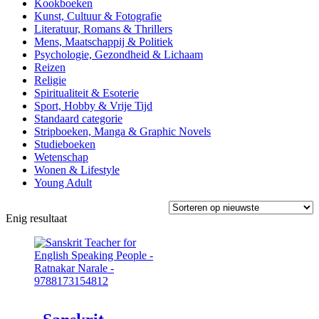
Kookboeken
Kunst, Cultuur & Fotografie
Literatuur, Romans & Thrillers
Mens, Maatschappij & Politiek
Psychologie, Gezondheid & Lichaam
Reizen
Religie
Spiritualiteit & Esoterie
Sport, Hobby & Vrije Tijd
Standaard categorie
Stripboeken, Manga & Graphic Novels
Studieboeken
Wetenschap
Wonen & Lifestyle
Young Adult
Enig resultaat