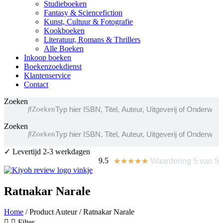
Studieboeken
Fantasy & Sciencefiction
Kunst, Cultuur & Fotografie
Kookboeken
Literatuur, Romans & Thrillers
Alle Boeken
Inkoop boeken
Boekenzoekdienst
Klantenservice
Contact
Zoeken
Zoeken
Zoeken
Zoeken
✓
Levertijd 2-3 werkdagen
✓
9.5
★
★
★
★
★
Waardering 5 van 5
Ratnakar Narale
Home
/ Product Auteur / Ratnakar Narale
Filter