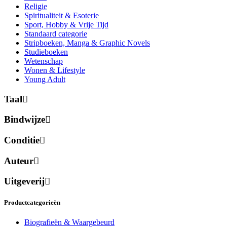
Religie
Spiritualiteit & Esoterie
Sport, Hobby & Vrije Tijd
Standaard categorie
Stripboeken, Manga & Graphic Novels
Studieboeken
Wetenschap
Wonen & Lifestyle
Young Adult
Taal
Bindwijze
Conditie
Auteur
Uitgeverij
Productcategorieën
Biografieën & Waargebeurd