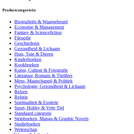
Productcategorieën
Biografieën & Waargebeurd
Economie & Management
Fantasy & Sciencefiction
Filosofie
Geschiedenis
Gezondheid & Lichaam
Huis, Tuin & Dieren
Kinderboeken
Kookboeken
Kunst, Cultuur & Fotografie
Literatuur, Romans & Thrillers
Mens, Maatschappij & Politiek
Psychologie, Gezondheid & Lichaam
Reizen
Religie
Spiritualiteit & Esoterie
Sport, Hobby & Vrije Tijd
Standaard categorie
Stripboeken, Manga & Graphic Novels
Studieboeken
Wetenschap