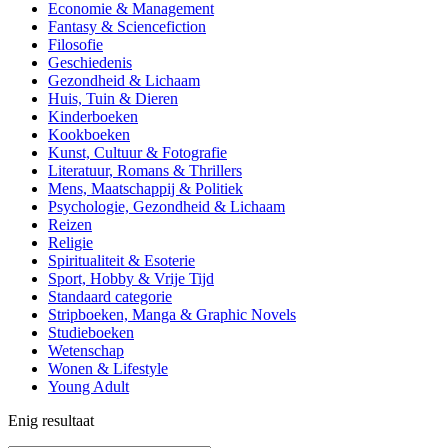
Economie & Management
Fantasy & Sciencefiction
Filosofie
Geschiedenis
Gezondheid & Lichaam
Huis, Tuin & Dieren
Kinderboeken
Kookboeken
Kunst, Cultuur & Fotografie
Literatuur, Romans & Thrillers
Mens, Maatschappij & Politiek
Psychologie, Gezondheid & Lichaam
Reizen
Religie
Spiritualiteit & Esoterie
Sport, Hobby & Vrije Tijd
Standaard categorie
Stripboeken, Manga & Graphic Novels
Studieboeken
Wetenschap
Wonen & Lifestyle
Young Adult
Enig resultaat