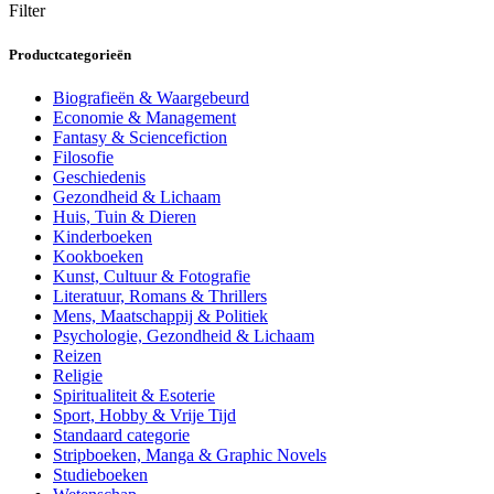
Filter
Productcategorieën
Biografieën & Waargebeurd
Economie & Management
Fantasy & Sciencefiction
Filosofie
Geschiedenis
Gezondheid & Lichaam
Huis, Tuin & Dieren
Kinderboeken
Kookboeken
Kunst, Cultuur & Fotografie
Literatuur, Romans & Thrillers
Mens, Maatschappij & Politiek
Psychologie, Gezondheid & Lichaam
Reizen
Religie
Spiritualiteit & Esoterie
Sport, Hobby & Vrije Tijd
Standaard categorie
Stripboeken, Manga & Graphic Novels
Studieboeken