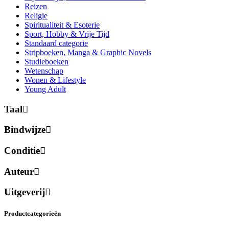
Reizen
Religie
Spiritualiteit & Esoterie
Sport, Hobby & Vrije Tijd
Standaard categorie
Stripboeken, Manga & Graphic Novels
Studieboeken
Wetenschap
Wonen & Lifestyle
Young Adult
Taal
Bindwijze
Conditie
Auteur
Uitgeverij
Productcategorieën