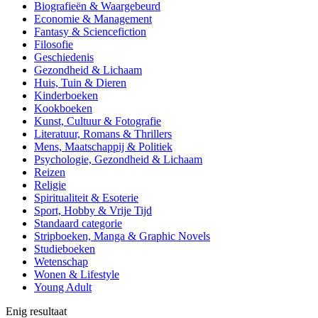
Biografieën & Waargebeurd
Economie & Management
Fantasy & Sciencefiction
Filosofie
Geschiedenis
Gezondheid & Lichaam
Huis, Tuin & Dieren
Kinderboeken
Kookboeken
Kunst, Cultuur & Fotografie
Literatuur, Romans & Thrillers
Mens, Maatschappij & Politiek
Psychologie, Gezondheid & Lichaam
Reizen
Religie
Spiritualiteit & Esoterie
Sport, Hobby & Vrije Tijd
Standaard categorie
Stripboeken, Manga & Graphic Novels
Studieboeken
Wetenschap
Wonen & Lifestyle
Young Adult
Enig resultaat