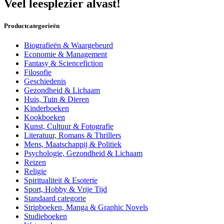
Veel leesplezier alvast!
Productcategorieën
Biografieën & Waargebeurd
Economie & Management
Fantasy & Sciencefiction
Filosofie
Geschiedenis
Gezondheid & Lichaam
Huis, Tuin & Dieren
Kinderboeken
Kookboeken
Kunst, Cultuur & Fotografie
Literatuur, Romans & Thrillers
Mens, Maatschappij & Politiek
Psychologie, Gezondheid & Lichaam
Reizen
Religie
Spiritualiteit & Esoterie
Sport, Hobby & Vrije Tijd
Standaard categorie
Stripboeken, Manga & Graphic Novels
Studieboeken