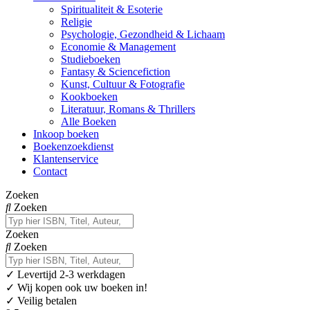
Spiritualiteit & Esoterie
Religie
Psychologie, Gezondheid & Lichaam
Economie & Management
Studieboeken
Fantasy & Sciencefiction
Kunst, Cultuur & Fotografie
Kookboeken
Literatuur, Romans & Thrillers
Alle Boeken
Inkoop boeken
Boekenzoekdienst
Klantenservice
Contact
Zoeken
Zoeken
Zoeken
Zoeken
✓
Levertijd 2-3 werkdagen
✓ Wij kopen ook uw boeken in!
✓ Veilig betalen