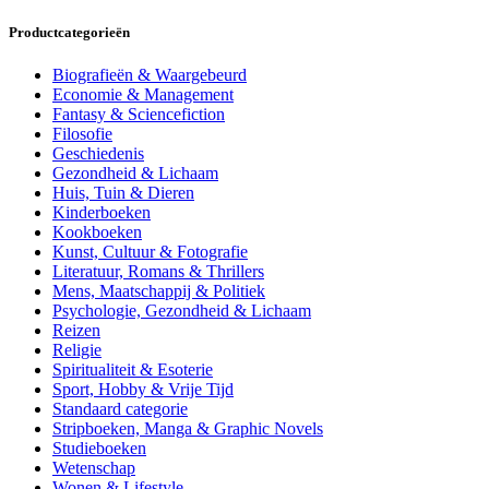
Productcategorieën
Biografieën & Waargebeurd
Economie & Management
Fantasy & Sciencefiction
Filosofie
Geschiedenis
Gezondheid & Lichaam
Huis, Tuin & Dieren
Kinderboeken
Kookboeken
Kunst, Cultuur & Fotografie
Literatuur, Romans & Thrillers
Mens, Maatschappij & Politiek
Psychologie, Gezondheid & Lichaam
Reizen
Religie
Spiritualiteit & Esoterie
Sport, Hobby & Vrije Tijd
Standaard categorie
Stripboeken, Manga & Graphic Novels
Studieboeken
Wetenschap
Wonen & Lifestyle