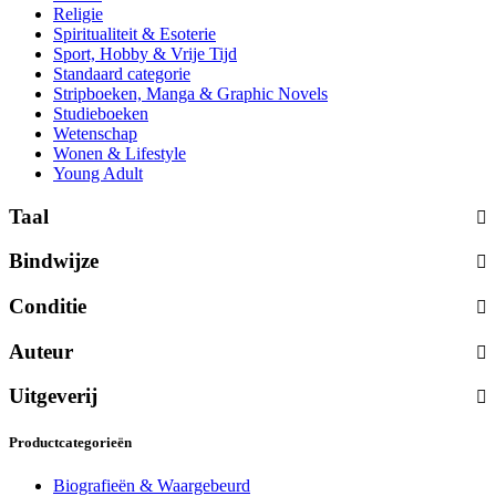
Religie
Spiritualiteit & Esoterie
Sport, Hobby & Vrije Tijd
Standaard categorie
Stripboeken, Manga & Graphic Novels
Studieboeken
Wetenschap
Wonen & Lifestyle
Young Adult
Taal
Bindwijze
Conditie
Auteur
Uitgeverij
Productcategorieën
Biografieën & Waargebeurd