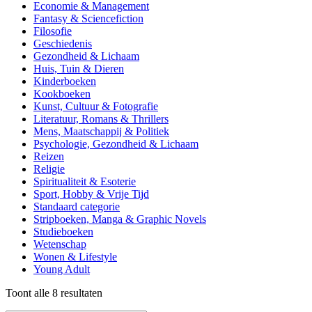
Economie & Management
Fantasy & Sciencefiction
Filosofie
Geschiedenis
Gezondheid & Lichaam
Huis, Tuin & Dieren
Kinderboeken
Kookboeken
Kunst, Cultuur & Fotografie
Literatuur, Romans & Thrillers
Mens, Maatschappij & Politiek
Psychologie, Gezondheid & Lichaam
Reizen
Religie
Spiritualiteit & Esoterie
Sport, Hobby & Vrije Tijd
Standaard categorie
Stripboeken, Manga & Graphic Novels
Studieboeken
Wetenschap
Wonen & Lifestyle
Young Adult
Gesorteerd
Toont alle 8 resultaten
op