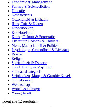
Economie & Management
Fantasy & Sciencefiction
Filosofie
Geschiedenis
Gezondheid & Lichaam
Huis, Tuin & Dieren
Kinderboeken
Kookboeken
Kunst, Cultuur & Fotografie
Literatuur, Romans & Thrillers
Mens, Maatschappij & Politiek
Psychologie, Gezondheid & Lichaam
Reizen
Religie
Spiritualiteit & Esoterie
Sport, Hobby & Vrije Tijd
Standaard categorie
Stripboeken, Manga & Graphic Novels
Studieboeken
Wetenschap
Wonen & Lifestyle
Young Adult
Gesorteerd
Toont alle 12 resultaten
op