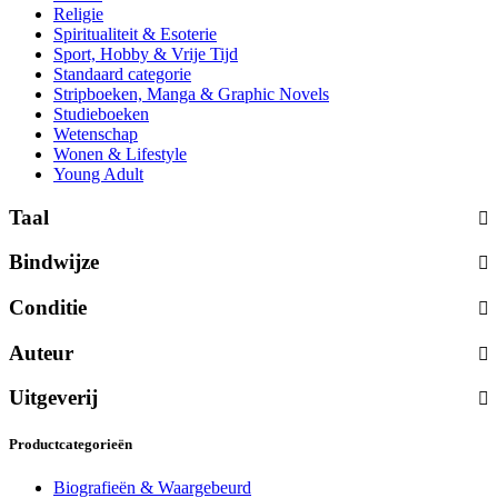
Religie
Spiritualiteit & Esoterie
Sport, Hobby & Vrije Tijd
Standaard categorie
Stripboeken, Manga & Graphic Novels
Studieboeken
Wetenschap
Wonen & Lifestyle
Young Adult
Taal
Bindwijze
Conditie
Auteur
Uitgeverij
Productcategorieën
Biografieën & Waargebeurd