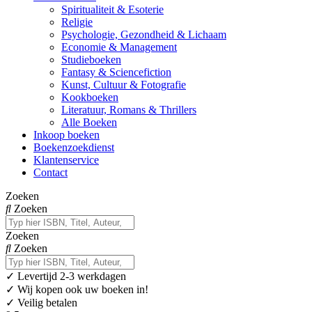
Spiritualiteit & Esoterie
Religie
Psychologie, Gezondheid & Lichaam
Economie & Management
Studieboeken
Fantasy & Sciencefiction
Kunst, Cultuur & Fotografie
Kookboeken
Literatuur, Romans & Thrillers
Alle Boeken
Inkoop boeken
Boekenzoekdienst
Klantenservice
Contact
Zoeken
Zoeken
Zoeken
Zoeken
✓
Levertijd 2-3 werkdagen
✓ Wij kopen ook uw boeken in!
✓ Veilig betalen