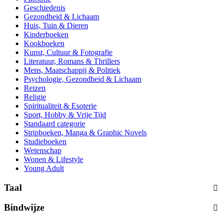
Geschiedenis
Gezondheid & Lichaam
Huis, Tuin & Dieren
Kinderboeken
Kookboeken
Kunst, Cultuur & Fotografie
Literatuur, Romans & Thrillers
Mens, Maatschappij & Politiek
Psychologie, Gezondheid & Lichaam
Reizen
Religie
Spiritualiteit & Esoterie
Sport, Hobby & Vrije Tijd
Standaard categorie
Stripboeken, Manga & Graphic Novels
Studieboeken
Wetenschap
Wonen & Lifestyle
Young Adult
Taal
Bindwijze