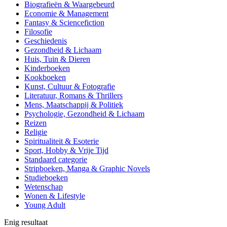
Biografieën & Waargebeurd
Economie & Management
Fantasy & Sciencefiction
Filosofie
Geschiedenis
Gezondheid & Lichaam
Huis, Tuin & Dieren
Kinderboeken
Kookboeken
Kunst, Cultuur & Fotografie
Literatuur, Romans & Thrillers
Mens, Maatschappij & Politiek
Psychologie, Gezondheid & Lichaam
Reizen
Religie
Spiritualiteit & Esoterie
Sport, Hobby & Vrije Tijd
Standaard categorie
Stripboeken, Manga & Graphic Novels
Studieboeken
Wetenschap
Wonen & Lifestyle
Young Adult
Enig resultaat