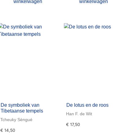
winkelwagen
winkelwagen
De symboliek van
De lotus en de roos
Tibetaanse tempels
Han F. de Wit
Tcheuky Sèngué
€
17,50
€
14,50