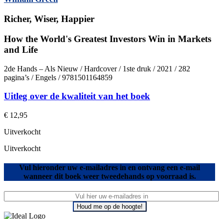
Richer, Wiser, Happier
How the World's Greatest Investors Win in Markets
and Life
2de Hands – Als Nieuw / Hardcover / 1ste druk / 2021 / 282
pagina’s / Engels / 9781501164859
Uitleg over de kwaliteit van het boek
€
12,95
Uitverkocht
Uitverkocht
Vul hieronder uw e-mailadres in en ontvang een e-mail
wanneer dit boek weer tweedehands op voorraad is.
Houd me op de hoogte!