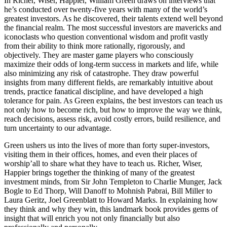
In Richer, Wiser, Happier, William Green draws on interviews that
he’s conducted over twenty-five years with many of the world’s
greatest investors. As he discovered, their talents extend well beyond
the financial realm. The most successful investors are mavericks and
iconoclasts who question conventional wisdom and profit vastly
from their ability to think more rationally, rigorously, and
objectively. They are master game players who consciously
maximize their odds of long-term success in markets and life, while
also minimizing any risk of catastrophe. They draw powerful
insights from many different fields, are remarkably intuitive about
trends, practice fanatical discipline, and have developed a high
tolerance for pain. As Green explains, the best investors can teach us
not only how to become rich, but how to improve the way we think,
reach decisions, assess risk, avoid costly errors, build resilience, and
turn uncertainty to our advantage.
Green ushers us into the lives of more than forty super-investors,
visiting them in their offices, homes, and even their places of
worship’all to share what they have to teach us. Richer, Wiser,
Happier brings together the thinking of many of the greatest
investment minds, from Sir John Templeton to Charlie Munger, Jack
Bogle to Ed Thorp, Will Danoff to Mohnish Pabrai, Bill Miller to
Laura Geritz, Joel Greenblatt to Howard Marks. In explaining how
they think and why they win, this landmark book provides gems of
insight that will enrich you not only financially but also