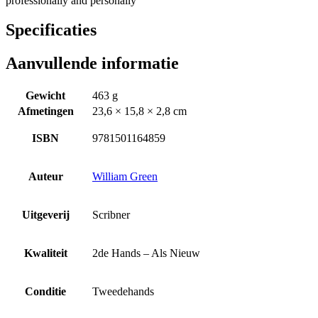
professionally and personally
Specificaties
Aanvullende informatie
Gewicht
463 g
Afmetingen
23,6 × 15,8 × 2,8 cm
ISBN
9781501164859
Auteur
William Green
Uitgeverij
Scribner
Kwaliteit
2de Hands – Als Nieuw
Conditie
Tweedehands