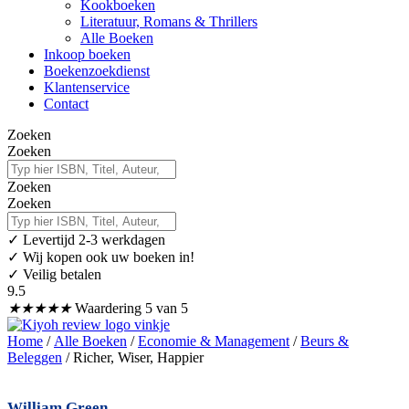
Kookboeken
Literatuur, Romans & Thrillers
Alle Boeken
Inkoop boeken
Boekenzoekdienst
Klantenservice
Contact
Zoeken
Zoeken
Zoeken
Zoeken
✓
Levertijd 2-3 werkdagen
✓ Wij kopen ook uw boeken in!
✓ Veilig betalen
9.5
★
★
★
★
★
Waardering 5 van 5
Home
/
Alle Boeken
/
Economie & Management
/
Beurs &
Beleggen
/ Richer, Wiser, Happier
William Green