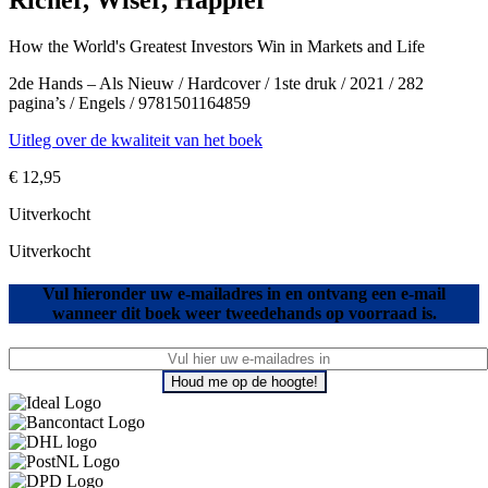
Richer, Wiser, Happier
How the World's Greatest Investors Win in Markets and Life
2de Hands – Als Nieuw / Hardcover / 1ste druk / 2021 / 282
pagina’s / Engels / 9781501164859
Uitleg over de kwaliteit van het boek
€
12,95
Uitverkocht
Uitverkocht
Vul hieronder uw e-mailadres in en ontvang een e-mail
wanneer dit boek weer tweedehands op voorraad is.
Houd me op de hoogte!