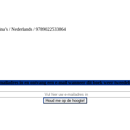
gina’s / Nederlands / 9789022533864
mailadres in en ontvang een e-mail wanneer dit boek weer tweedeh
Houd me op de hoogte!