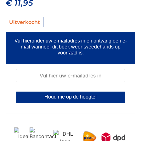
€
11,95
Uitverkocht
Vul hieronder uw e-mailadres in en ontvang een e-
mail wanneer dit boek weer tweedehands op
voorraad is.
Houd me op de hoogte!