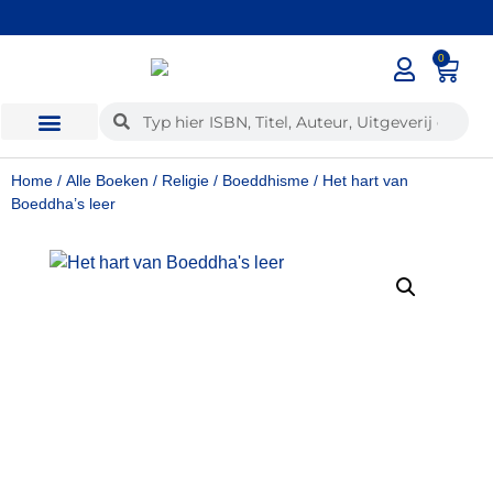
0
✓
Voor 12:00 besteld, dezelfde dag verzonden
Home
/
Alle Boeken
/
Religie
/
Boeddhisme
/ Het hart van
Boeddha’s leer