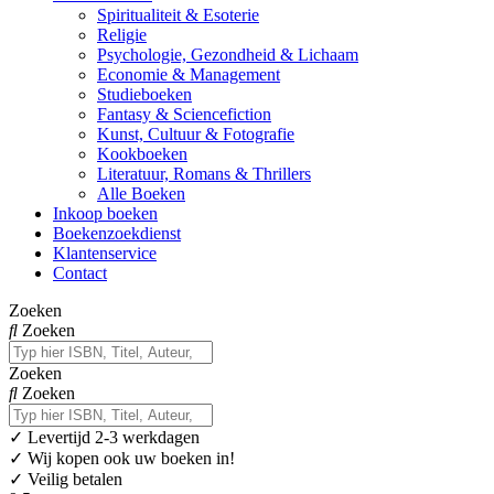
Spiritualiteit & Esoterie
Religie
Psychologie, Gezondheid & Lichaam
Economie & Management
Studieboeken
Fantasy & Sciencefiction
Kunst, Cultuur & Fotografie
Kookboeken
Literatuur, Romans & Thrillers
Alle Boeken
Inkoop boeken
Boekenzoekdienst
Klantenservice
Contact
Zoeken
Zoeken
Zoeken
Zoeken
✓
Levertijd 2-3 werkdagen
✓ Wij kopen ook uw boeken in!
✓ Veilig betalen