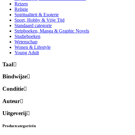
Reizen
Religie
Spiritualiteit & Esoterie
Sport, Hobby & Vrije Tijd
Standaard categorie
Stripboeken, Manga & Graphic Novels
Studieboeken
Wetenschap
Wonen & Lifestyle
Young Adult
Taal
Bindwijze
Conditie
Auteur
Uitgeverij
Productcategorieën