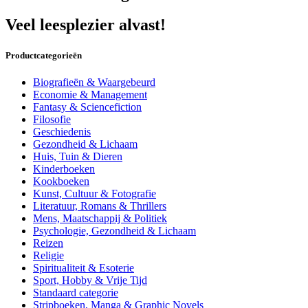
Veel leesplezier alvast!
Productcategorieën
Biografieën & Waargebeurd
Economie & Management
Fantasy & Sciencefiction
Filosofie
Geschiedenis
Gezondheid & Lichaam
Huis, Tuin & Dieren
Kinderboeken
Kookboeken
Kunst, Cultuur & Fotografie
Literatuur, Romans & Thrillers
Mens, Maatschappij & Politiek
Psychologie, Gezondheid & Lichaam
Reizen
Religie
Spiritualiteit & Esoterie
Sport, Hobby & Vrije Tijd
Standaard categorie
Stripboeken, Manga & Graphic Novels