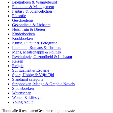
Biografieën & Waargebeurd
Economie & Management
Fantasy & Sciencefiction
Filosofie
Geschiedenis
Gezondheid & Lichaam
Huis, Tuin & Dieren
Kinderboeken
Kookboeken
Kunst, Cultuur & Fotografie
Literatuur, Romans & Thrillers
Mens, Maatschappij & Politiek
Psychologie, Gezondheid & Lichaam
Reizen
Religie
Spiritualiteit & Esoterie
Sport, Hobby & Vrije Tijd
Standaard categorie
Stripboeken, Manga & Graphic Novels
Studieboeken
Wetenschap
Wonen & Lifestyle
Young Adult
Toont alle 6 resultaten
Gesorteerd op nieuwste