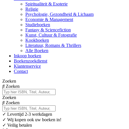
Spiritualiteit & Esoterie
Religie
Psychologie, Gezondheid & Lichaam
Economie & Management
Studieboeken
Fantasy & Sciencefiction
Kunst, Cultuur & Fotografie
Kookboeken
Literatuur, Romans & Thrillers
Alle Boeken
Inkoop boeken
Boekenzoekdienst
Klantenservice
Contact
Zoeken
Zoeken
Zoeken
Zoeken
✓
Levertijd 2-3 werkdagen
✓ Wij kopen ook uw boeken in!
✓ Veilig betalen