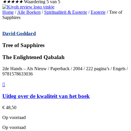
★
★
★
★
★
Waardering 5 van 5
Home
/
Alle Boeken
/
Spiritualiteit & Esoterie
/
Esoterie
/ Tree of
Sapphires
David Goddard
Tree of Sapphires
The Enlightened Qabalah
2de Hands – Als Nieuw / Paperback / 2004 / 222 pagina’s / Engels /
9781578633036
Uitleg over de kwaliteit van het boek
€
48,50
Op voorraad
Op voorraad