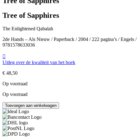
Tree of Sapphires
Tree of Sapphires
The Enlightened Qabalah
2de Hands – Als Nieuw / Paperback / 2004 / 222 pagina’s / Engels /
9781578633036
Uitleg over de kwaliteit van het boek
€
48,50
Op voorraad
Op voorraad
Tree
Toevoegen aan winkelwagen
of
Sapphires
aantal