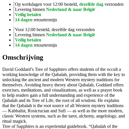
Op werkdagen voor 12:00 besteld,
dezelfde dag
verzonden
Levering binnen
Nederland & naar België
Veilig betalen
14 dagen
retourtermijn
Voor 12:00 besteld, dezelfde dag verzonden
Levering binnen
Nederland & naar België
Veilig betalen
14 dagen
retourtermijn
Omschrijving
David Goddard’s Tree of Sapphires offers students of the occult a
working knowledge of the Qabalah, providing them with the key to
unlocking the ancient and modern Western mystery traditions for
themselves. Avoiding heavy theory about Qabalah, Goddard offers
exercises, meditations, and visualizations, as well as a prayer book
to help readers gain a full understanding and experience of the
Qabalah and its Tree of Life, the root of all wisdom. He explains
that the Qabalah is the root source of all Western mystery traditions
— Kabbalist, Rosicrucian and Sufi — as well as the more modern,
classic Western systems, such as the tarot, alchemy, angelology, and
ritual magick.
Tree of Sapphires is an experiential guidebook. “Qabalah of the