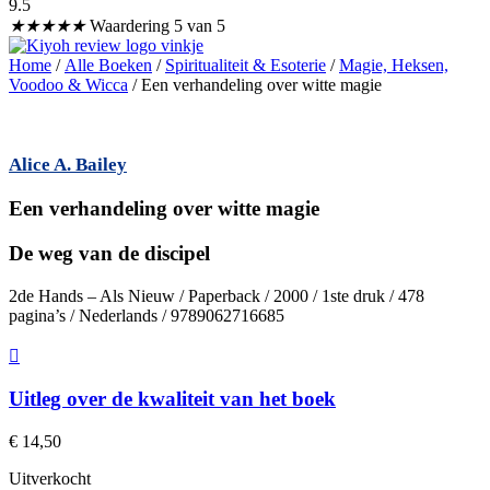
9.5
★
★
★
★
★
Waardering 5 van 5
Home
/
Alle Boeken
/
Spiritualiteit & Esoterie
/
Magie, Heksen,
Voodoo & Wicca
/ Een verhandeling over witte magie
Alice A. Bailey
Een verhandeling over witte magie
De weg van de discipel
2de Hands – Als Nieuw / Paperback / 2000 / 1ste druk / 478
pagina’s / Nederlands / 9789062716685
Uitleg over de kwaliteit van het boek
€
14,50
Uitverkocht