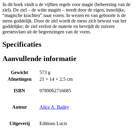
In dit boek vindt u de vijftien regels voor magie (beheersing van de
ziel). De ziel – de witte magiër – treedt door de eigen, innerlijke,
“magische krachten” naar voren. In wezen en van geboorte is de
mens goddelijk. Door de ziel wordt de mens zich bewust van het
goddelijke; de ziel verlost de materie en bevrijdt de zuivere
geestesvlam uit de begrenzingen van de vorm.
Specificaties
Aanvullende informatie
Gewicht
573 g
Afmetingen
21 × 14 × 2,5 cm
ISBN
9789062716685
Auteur
Alice A. Bailey
Uitgeverij
Editions Lucis