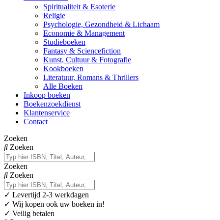
Spiritualiteit & Esoterie
Religie
Psychologie, Gezondheid & Lichaam
Economie & Management
Studieboeken
Fantasy & Sciencefiction
Kunst, Cultuur & Fotografie
Kookboeken
Literatuur, Romans & Thrillers
Alle Boeken
Inkoop boeken
Boekenzoekdienst
Klantenservice
Contact
Zoeken
Zoeken
Zoeken
Zoeken
✓
Levertijd 2-3 werkdagen
✓ Wij kopen ook uw boeken in!
✓ Veilig betalen