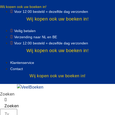
Ga
Wij kopen ook uw boeken in!
naar
Voor 12:00 besteld = dezelfde dag verzonden
de
Wij kopen ook uw boeken in!
inhoud
Veilig betalen
Verzending naar NL en BE
Voor 12:00 besteld = dezelfde dag verzonden
Wij kopen ook uw boeken in!
Klantenservice
Contact
Wij kopen ook uw boeken in!
Zoeken
Zoeken