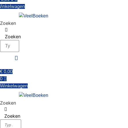
inkelwagen
Zoeken
Zoeken
€
0,00
0
Winkelwagen
Zoeken
Zoeken