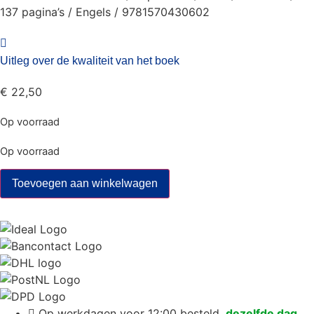
137 pagina’s / Engels / 9781570430602
Uitleg over de kwaliteit van het boek
€
22,50
Op voorraad
Op voorraad
The
Toevoegen aan winkelwagen
Secret
Language
of
Walking
Dreams
aantal
Op werkdagen voor 12:00 besteld,
dezelfde dag