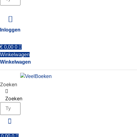
Inloggen
€
0,00
0
Winkelwagen
Winkelwagen
Zoeken
Zoeken
0,00
0