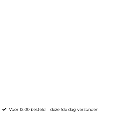
Ga
naar
de
inhoud
Voor 12:00 besteld = dezelfde dag verzonden