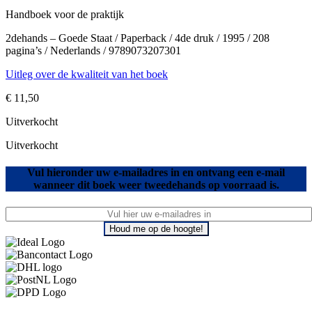
Handboek voor de praktijk
2dehands – Goede Staat / Paperback / 4de druk / 1995 / 208
pagina’s / Nederlands / 9789073207301
Uitleg over de kwaliteit van het boek
€
11,50
Uitverkocht
Uitverkocht
Vul hieronder uw e-mailadres in en ontvang een e-mail
wanneer dit boek weer tweedehands op voorraad is.
Houd me op de hoogte!