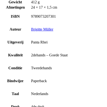
Gewicht
412 g
Afmetingen
24 × 17 × 1,5 cm
ISBN
9789073207301
Auteur
Brigitte Müller
Uitgeverij
Panta Rhei
Kwaliteit
2dehands – Goede Staat
Conditie
Tweedehands
Bindwijze
Paperback
Taal
Nederlands
Druk
4de druk