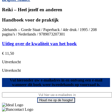
Reiki – Heel jezelf en anderen
Handboek voor de praktijk
2dehands – Goede Staat / Paperback / 4de druk / 1995 / 208
pagina’s / Nederlands / 9789073207301
Uitleg over de kwaliteit van het boek
€
11,50
Uitverkocht
Uitverkocht
Vul hieronder uw e-mailadres in en ontvang een e-mail
wanneer dit boek weer tweedehands op voorraad is.
Houd me op de hoogte!