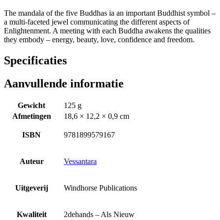
The mandala of the five Buddhas ia an important Buddhist symbol –
a multi-faceted jewel communicating the different aspects of
Enlightenment. A meeting with each Buddha awakens the qualities
they embody – energy, beauty, love, confidence and freedom.
Specificaties
Aanvullende informatie
Gewicht
125 g
Afmetingen
18,6 × 12,2 × 0,9 cm
ISBN
9781899579167
Auteur
Vessantara
Uitgeverij
Windhorse Publications
Kwaliteit
2dehands – Als Nieuw