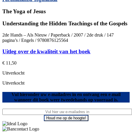
The Yoga of Jesus
Understanding the Hidden Teachings of the Gospels
2de Hands – Als Nieuw / Paperback / 2007 / 2de druk / 147
pagina’s / Engels / 9780876125564
Uitleg over de kwaliteit van het boek
€
11,50
Uitverkocht
Uitverkocht
Vul hieronder uw e-mailadres in en ontvang een e-mail
wanneer dit boek weer tweedehands op voorraad is.
Houd me op de hoogte!