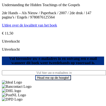
Understanding the Hidden Teachings of the Gospels
2de Hands – Als Nieuw / Paperback / 2007 / 2de druk / 147
pagina’s / Engels / 9780876125564
Uitleg over de kwaliteit van het boek
€
11,50
Uitverkocht
Uitverkocht
Vul hieronder uw e-mailadres in en ontvang een e-mail
wanneer dit boek weer tweedehands op voorraad is.
Houd me op de hoogte!