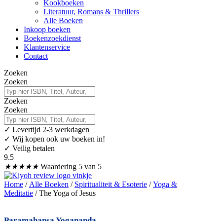
Kookboeken
Literatuur, Romans & Thrillers
Alle Boeken
Inkoop boeken
Boekenzoekdienst
Klantenservice
Contact
Zoeken
Zoeken
Zoeken
Zoeken
✓
Levertijd 2-3 werkdagen
✓ Wij kopen ook uw boeken in!
✓ Veilig betalen
9.5
★
★
★
★
★
Waardering 5 van 5
Home
/
Alle Boeken
/
Spiritualiteit & Esoterie
/
Yoga &
Meditatie
/ The Yoga of Jesus
Paramahansa Yogananda