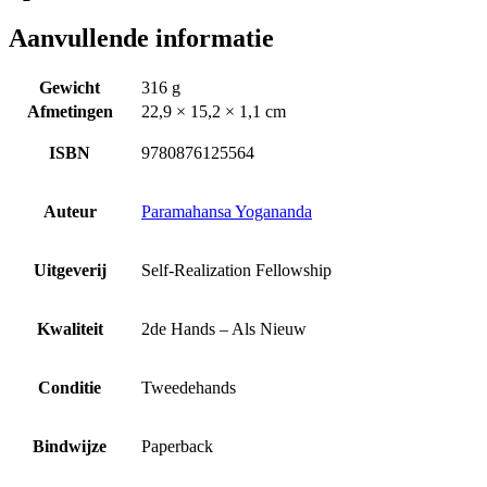
Aanvullende informatie
Gewicht
316 g
Afmetingen
22,9 × 15,2 × 1,1 cm
ISBN
9780876125564
Auteur
Paramahansa Yogananda
Uitgeverij
Self-Realization Fellowship
Kwaliteit
2de Hands – Als Nieuw
Conditie
Tweedehands
Bindwijze
Paperback