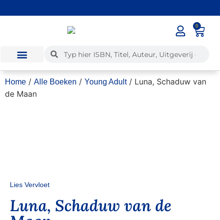
0
✓
Voor 12:00 besteld, dezelfde dag verzonden
/
/
/ Luna, Schaduw van
Home
Alle Boeken
Young Adult
de Maan
Lies Vervloet
Luna, Schaduw van de