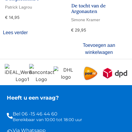
De tocht van de
Patrick Lagrou
Argonauten
€
14,95
Simone Kramer
€
29,95
Lees verder
Toevoegen aan
winkelwagen
Heeft u een vraag?
Bel 06 -15 46 44 60
Bereikbaar van 10:00 tot 18:00 uur
Via Whatsapp