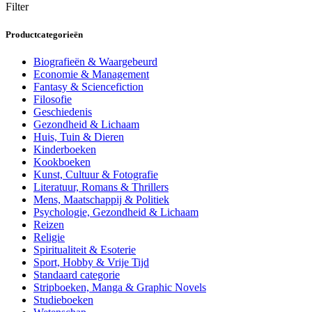
Filter
Productcategorieën
Biografieën & Waargebeurd
Economie & Management
Fantasy & Sciencefiction
Filosofie
Geschiedenis
Gezondheid & Lichaam
Huis, Tuin & Dieren
Kinderboeken
Kookboeken
Kunst, Cultuur & Fotografie
Literatuur, Romans & Thrillers
Mens, Maatschappij & Politiek
Psychologie, Gezondheid & Lichaam
Reizen
Religie
Spiritualiteit & Esoterie
Sport, Hobby & Vrije Tijd
Standaard categorie
Stripboeken, Manga & Graphic Novels
Studieboeken