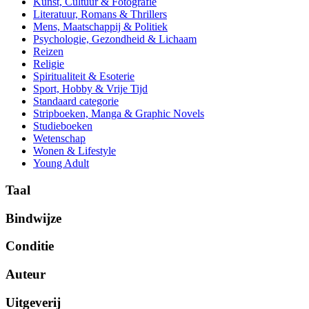
Kunst, Cultuur & Fotografie
Literatuur, Romans & Thrillers
Mens, Maatschappij & Politiek
Psychologie, Gezondheid & Lichaam
Reizen
Religie
Spiritualiteit & Esoterie
Sport, Hobby & Vrije Tijd
Standaard categorie
Stripboeken, Manga & Graphic Novels
Studieboeken
Wetenschap
Wonen & Lifestyle
Young Adult
Taal
Bindwijze
Conditie
Auteur
Uitgeverij