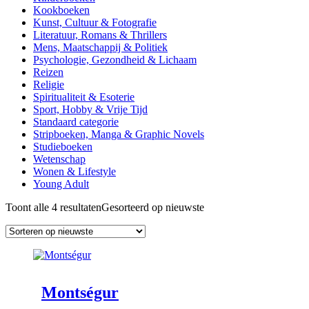
Kookboeken
Kunst, Cultuur & Fotografie
Literatuur, Romans & Thrillers
Mens, Maatschappij & Politiek
Psychologie, Gezondheid & Lichaam
Reizen
Religie
Spiritualiteit & Esoterie
Sport, Hobby & Vrije Tijd
Standaard categorie
Stripboeken, Manga & Graphic Novels
Studieboeken
Wetenschap
Wonen & Lifestyle
Young Adult
Toont alle 4 resultaten
Gesorteerd op nieuwste
Montségur