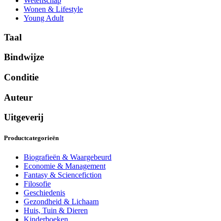
Wetenschap
Wonen & Lifestyle
Young Adult
Taal
Bindwijze
Conditie
Auteur
Uitgeverij
Productcategorieën
Biografieën & Waargebeurd
Economie & Management
Fantasy & Sciencefiction
Filosofie
Geschiedenis
Gezondheid & Lichaam
Huis, Tuin & Dieren
Kinderboeken