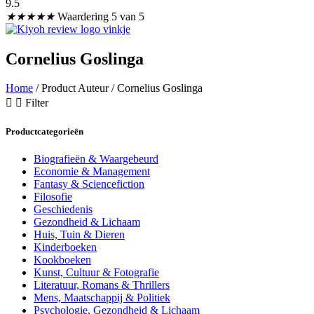
9.5
★
★
★
★
★
Waardering 5 van 5
Cornelius Goslinga
Home
/ Product Auteur / Cornelius Goslinga
Filter
Productcategorieën
Biografieën & Waargebeurd
Economie & Management
Fantasy & Sciencefiction
Filosofie
Geschiedenis
Gezondheid & Lichaam
Huis, Tuin & Dieren
Kinderboeken
Kookboeken
Kunst, Cultuur & Fotografie
Literatuur, Romans & Thrillers
Mens, Maatschappij & Politiek
Psychologie, Gezondheid & Lichaam