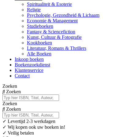
Spiritualiteit & Esoterie
Religie
Psychologie, Gezondheid & Lichaam
Economie & Management
Studieboeken
Fantasy & Sciencefiction
Kunst, Cultuur & Fotografie
Kookboeken
Literatuur, Romans & Thrillers
Alle Boeken
Inkoop boeken
Boekenzoekdienst
Klantenservice
Contact
Zoeken
Zoeken
Zoeken
Zoeken
✓
Levertijd 2-3 werkdagen
✓ Wij kopen ook uw boeken in!
✓ Veilig betalen