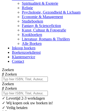
Spiritualiteit & Esoterie
Religie
Psychologie, Gezondheid & Lichaam
Economie & Management
Studieboeken
Fantasy & Sciencefiction
Kunst, Cultuur & Fotografie
Kookboeken
Literatuur, Romans & Thrillers
Alle Boeken
Inkoop boeken
Boekenzoekdienst
Klantenservice
Contact
Zoeken
Zoeken
Zoeken
Zoeken
✓
Levertijd 2-3 werkdagen
✓ Wij kopen ook uw boeken in!
✓ Veilig betalen