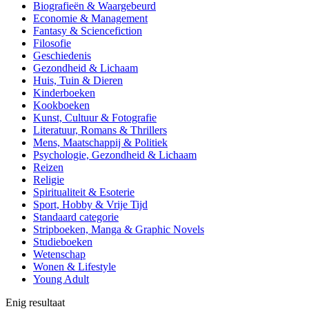
Biografieën & Waargebeurd
Economie & Management
Fantasy & Sciencefiction
Filosofie
Geschiedenis
Gezondheid & Lichaam
Huis, Tuin & Dieren
Kinderboeken
Kookboeken
Kunst, Cultuur & Fotografie
Literatuur, Romans & Thrillers
Mens, Maatschappij & Politiek
Psychologie, Gezondheid & Lichaam
Reizen
Religie
Spiritualiteit & Esoterie
Sport, Hobby & Vrije Tijd
Standaard categorie
Stripboeken, Manga & Graphic Novels
Studieboeken
Wetenschap
Wonen & Lifestyle
Young Adult
Enig resultaat