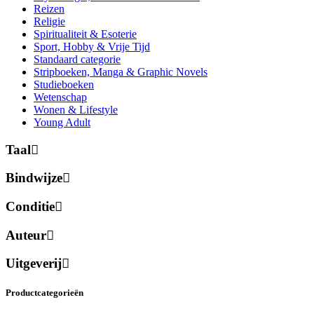
Reizen
Religie
Spiritualiteit & Esoterie
Sport, Hobby & Vrije Tijd
Standaard categorie
Stripboeken, Manga & Graphic Novels
Studieboeken
Wetenschap
Wonen & Lifestyle
Young Adult
Taal
Bindwijze
Conditie
Auteur
Uitgeverij
Productcategorieën