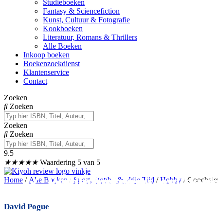
Studieboeken
Fantasy & Sciencefiction
Kunst, Cultuur & Fotografie
Kookboeken
Literatuur, Romans & Thrillers
Alle Boeken
Inkoop boeken
Boekenzoekdienst
Klantenservice
Contact
Zoeken
Zoeken
Zoeken
Zoeken
9.5
★
★
★
★
★
Waardering 5 van 5
✓
✓ Wij kopen ook uw boek
✓ Veilig betalen
Levertijd 2-3 werkdag
Home
/
Alle Boeken
/
Sport, Hobby & Vrije Tijd
/
Hobby
/ Goochele
David Pogue