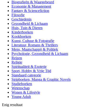
Biografieën & Waargebeurd
Economie & Management
Fantasy & Sciencefiction
Filosofie
Geschiedenis
Gezondheid & Lichaam
Huis, Tuin & Dieren
Kinderboeken
Kookboeken
Kunst, Cultuur & Fotografie
Literatuur, Romans & Thrillers
Mens, Maatschappij & Politiek
Psychologie, Gezondheid & Lichaam
Reizen
Religie
Spiritualiteit & Esoterie
Sport, Hobby & Vrije Tijd
Standaard categorie
Stripboeken, Manga & Graphic Novels
Studieboeken
Wetenschap
Wonen & Lifestyle
Young Adult
Enig resultaat