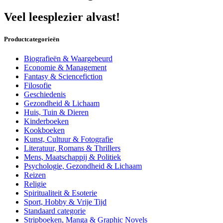
Veel leesplezier alvast!
Productcategorieën
Biografieën & Waargebeurd
Economie & Management
Fantasy & Sciencefiction
Filosofie
Geschiedenis
Gezondheid & Lichaam
Huis, Tuin & Dieren
Kinderboeken
Kookboeken
Kunst, Cultuur & Fotografie
Literatuur, Romans & Thrillers
Mens, Maatschappij & Politiek
Psychologie, Gezondheid & Lichaam
Reizen
Religie
Spiritualiteit & Esoterie
Sport, Hobby & Vrije Tijd
Standaard categorie
Stripboeken, Manga & Graphic Novels