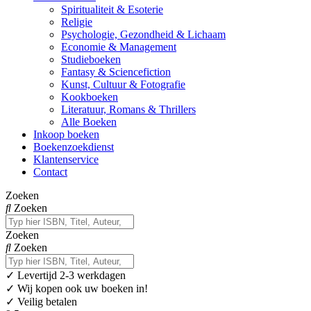
Spiritualiteit & Esoterie
Religie
Psychologie, Gezondheid & Lichaam
Economie & Management
Studieboeken
Fantasy & Sciencefiction
Kunst, Cultuur & Fotografie
Kookboeken
Literatuur, Romans & Thrillers
Alle Boeken
Inkoop boeken
Boekenzoekdienst
Klantenservice
Contact
Zoeken
Zoeken
Zoeken
Zoeken
✓
Levertijd 2-3 werkdagen
✓ Wij kopen ook uw boeken in!
✓ Veilig betalen