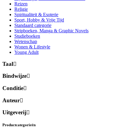
Reizen
Religie
Spiritualiteit & Esoterie
Sport, Hobby & Vrije Tijd
Standaard categorie
Stripboeken, Manga & Graphic Novels
Studieboeken
Wetenschap
Wonen & Lifestyle
Young Adult
Taal
Bindwijze
Conditie
Auteur
Uitgeverij
Productcategorieën