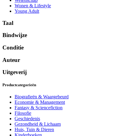
Wetenschap
Wonen & Lifestyle
Young Adult
Taal
Bindwijze
Conditie
Auteur
Uitgeverij
Productcategorieën
Biografieën & Waargebeurd
Economie & Management
Fantasy & Sciencefiction
Filosofie
Geschiedenis
Gezondheid & Lichaam
Huis, Tuin & Dieren
Kinderboeken