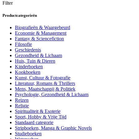
Filter
Productcategorieën
Biografieën & Waargebeurd
Economie & Management
Fantasy & Sciencefiction
Filosofie
Geschiedenis
Gezondheid & Lichaam
Huis, Tuin & Dieren
Kinderboeken
Kookboeken
Kunst, Cultuur & Fotografie
Literatuur, Romans & Thrillers
Mens, Maatschappij & Politiek
Psychologie, Gezondheid & Lichaam
Reizen
Religie
Spiritualiteit & Esoterie
Sport, Hobby & Vrije Tijd
Standaard categorie
Stripboeken, Manga & Graphic Novels
Studieboeken